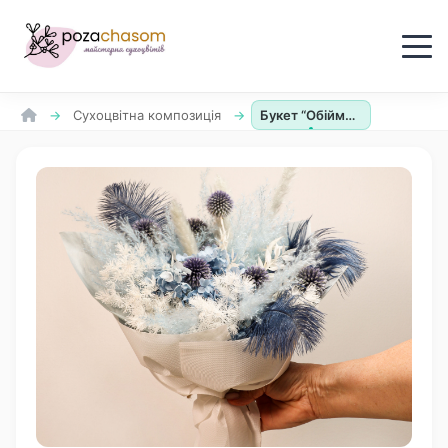
Cухоцвітна композиція
Букет “Обійми небес”